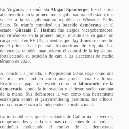
En
Virginia
, la demócrata
Abigail Spanberger
hizo historia
al convertirse en la primera mujer gobernadora del estado, tras
vencer a la vicegobernadora republicana Winsome Earle-
Sears. Su triunfo completó un
barrido demócrata
en el
estado:
Ghazala F. Hashmi
fue elegida vicegobernadora,
convirtiéndose en la primera mujer musulmana en ganar un
cargo estatal en EE.UU., mientras que
Jay Jones
se convirtió
en el primer fiscal general afroamericano de Virginia. Los
demócratas también mantuvieron el control de la legislatura,
fortaleciendo su posición de cara a las elecciones de medio
término de 2026.
Al concluir la jornada, la
Proposición 50
se erige como una
victoria, pero también como una prueba para California.
Reafirma el papel del estado como un
laboratorio de la
democracia
, donde la innovación y el riesgo suelen caminar
de la mano. Sus defensores la ven como una herramienta
estratégica contra el gerrymandering partidista; sus críticos,
como una amenaza a la independencia institucional.
Lo indiscutible es que los votantes de California —diversos,
comprometidos y cada vez más conscientes de su poder—
continúan moldeando el rumbo de la democracia