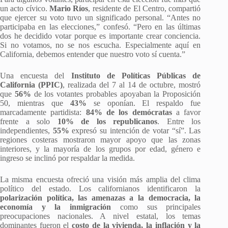
un acto cívico.
Mario Ríos
, residente de El Centro, compartió
que ejercer su voto tuvo un significado personal. “Antes no
participaba en las elecciones,” confesó. “Pero en las últimas
dos he decidido votar porque es importante crear conciencia.
Si no votamos, no se nos escucha. Especialmente aquí en
California, debemos entender que nuestro voto sí cuenta.”
Una encuesta del
Instituto de Políticas Públicas de
California (PPIC)
, realizada del 7 al 14 de octubre, mostró
que
56%
de los votantes probables apoyaban la Proposición
50, mientras que
43%
se oponían. El respaldo fue
marcadamente partidista:
84% de los demócratas
a favor
frente a solo
10% de los republicanos
. Entre los
independientes,
55%
expresó su intención de votar “sí”. Las
regiones costeras mostraron mayor apoyo que las zonas
interiores, y la mayoría de los grupos por edad, género e
ingreso se inclinó por respaldar la medida.
La misma encuesta ofreció una visión más amplia del clima
político del estado. Los californianos identificaron la
polarización política, las amenazas a la democracia, la
economía y la inmigración
como sus principales
preocupaciones nacionales. A nivel estatal, los temas
dominantes fueron el
costo de la vivienda, la inflación y la