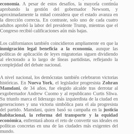
economía
. A pesar de estos desafíos, la mayoría continúa
aprobando la gestión del gobernador Newsom, y
aproximadamente la mitad considera que el estado avanza en
la dirección correcta. En contraste, solo uno de cada cuatro
adultos aprobó la labor del presidente Trump, mientras que el
Congreso recibió calificaciones aún más bajas.
Los californianos también coincidieron ampliamente en que la
inmigración legal beneficia a la economía
, aunque las
políticas de aplicación de leyes migratorias siguen dividiendo
al electorado a lo largo de líneas partidistas, reflejando la
complejidad del debate nacional.
A nivel nacional, los demócratas también celebraron victorias
históricas. En
Nueva York
, el legislador progresista
Zohran
Mamdani
, de 34 años, fue elegido alcalde tras derrotar al
exgobernador Andrew Cuomo y al republicano Curtis Sliwa.
Su triunfo marca el liderazgo más izquierdista de la ciudad en
generaciones y una victoria simbólica para el ala progresista
del partido. Mamdani, quien basó su campaña en la
justicia
habitacional, la reforma del transporte y la equidad
económica
, enfrentará ahora el reto de convertir sus ideales en
políticas concretas en una de las ciudades más exigentes del
mundo.