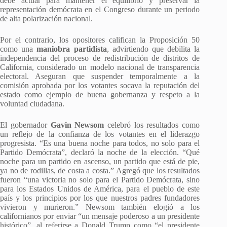
debe actuar para mantener el equilibrio y preservar la
representación demócrata en el Congreso durante un periodo
de alta polarización nacional.
Por el contrario, los opositores califican la Proposición 50
como una
maniobra partidista
, advirtiendo que debilita la
independencia del proceso de redistribución de distritos de
California, considerado un modelo nacional de transparencia
electoral. Aseguran que suspender temporalmente a la
comisión aprobada por los votantes socava la reputación del
estado como ejemplo de buena gobernanza y respeto a la
voluntad ciudadana.
El gobernador
Gavin Newsom
celebró los resultados como
un reflejo de la confianza de los votantes en el liderazgo
progresista. “Es una buena noche para todos, no solo para el
Partido Demócrata”, declaró la noche de la elección. “Qué
noche para un partido en ascenso, un partido que está de pie,
ya no de rodillas, de costa a costa.” Agregó que los resultados
fueron “una victoria no solo para el Partido Demócrata, sino
para los Estados Unidos de América, para el pueblo de este
país y los principios por los que nuestros padres fundadores
vivieron y murieron.” Newsom también elogió a los
californianos por enviar “un mensaje poderoso a un presidente
histórico”, al referirse a Donald Trump como “el presidente