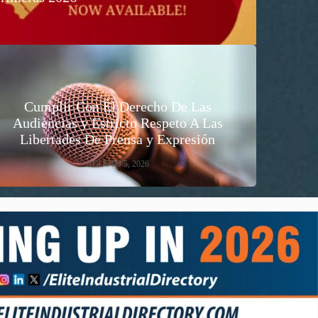
Cumplir Con Él Derecho De Las
Audiencias y Estricto Respeto A Las
Libertades De Prensa y Expresión
AGOSTO 5, 2026