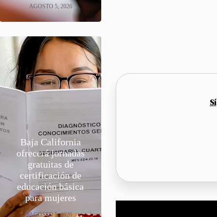
AGOSTO 5, 2026
S
Baja California
ofrecerá jornadas
gratuitas de
certificación de
educación básica
para mujeres
AGOSTO 5, 2026