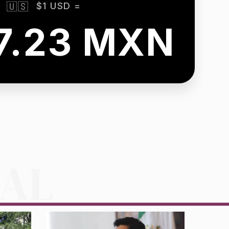
$1 USD =
🇺🇸
7.23 MXN
NAL