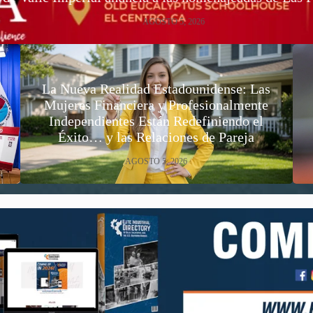
AGOSTO 5, 2026
La Nueva Realidad Estadounidense: Las
Mujeres Financiera y Profesionalmente
Independientes Están Redefiniendo el
Éxito… y las Relaciones de Pareja
AGOSTO 5, 2026