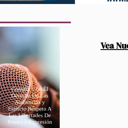
Vea Nu
Cumplir Con Él
Derecho De Las
Audiencias y
Estricto Respeto A
Las Libertades De
Prensa y Expresión