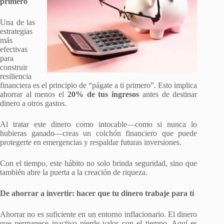
primero
Una de las
estrategias
más
efectivas
para
construir
resiliencia
financiera es el principio de “págate a ti primero”. Esto implica
ahorrar al menos el
20% de tus ingresos
antes de destinar
dinero a otros gastos.
Al tratar este dinero como intocable—como si nunca lo
hubieras ganado—creas un colchón financiero que puede
protegerte en emergencias y respaldar futuras inversiones.
Con el tiempo, este hábito no solo brinda seguridad, sino que
también abre la puerta a la creación de riqueza.
De ahorrar a invertir: hacer que tu dinero trabaje para ti
Ahorrar no es suficiente en un entorno inflacionario. El dinero
que permanece inactivo pierde valor con el tiempo. Aquí es