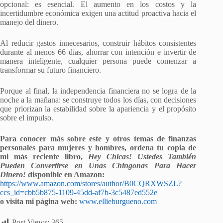
opcional: es esencial. El aumento en los costos y la
incertidumbre económica exigen una actitud proactiva hacia el
manejo del dinero.
Al reducir gastos innecesarios, construir hábitos consistentes
durante al menos 66 días, ahorrar con intención e invertir de
manera inteligente, cualquier persona puede comenzar a
transformar su futuro financiero.
Porque al final, la independencia financiera no se logra de la
noche a la mañana: se construye todos los días, con decisiones
que priorizan la estabilidad sobre la apariencia y el propósito
sobre el impulso.
Para conocer más sobre este y otros temas de finanzas
personales para mujeres y hombres, ordena tu copia de
mi más reciente libro,
Hey Chicas! Ustedes También
Pueden Convertirse en Unas Chingonas Para Hacer
Dinero!
disponible en Amazon:
https://www.amazon.com/stores/author/B0CQRXWSZL?
ccs_id=cbb5b875-1109-45dd-af7b-3c5487ed552e
o visita mi página web:
www.ellieburgueno.com
Post Views:
365