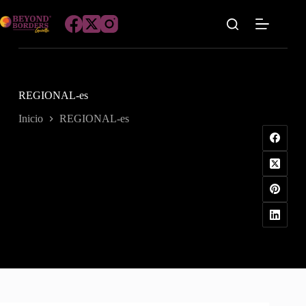
Saltar
al
contenido
REGIONAL-es
Inicio
REGIONAL-es