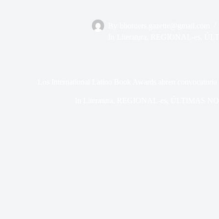
By
bborders.gazette@gmail.com
In
Literatura
,
REGIONAL-es
,
ÚLT
Los International Latino Book Awards abren convocatoria 
In
Literatura
,
REGIONAL-es
,
ÚLTIMAS NO