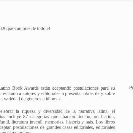
26 para autores de todo el
P
 Latino Book Awards están aceptando postulaciones para su
nvitando a autores y editoriales a presentar obras de y sobre
ia variedad de géneros e idiomas.
elebrar la riqueza y diversidad de la narrativa latina, el
os incluye 87 categorías que abarcan ficción, no ficción,
nfantil, literatura juvenil, memorias, historia y más. Los libros
ceptan postulaciones de grandes casas editoriales, editoriales
en el extranjero.