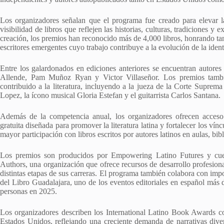
Los organizadores señalan que el programa fue creado para elevar las
visibilidad de libros que reflejen las historias, culturas, tradiciones
creación, los premios han reconocido más de 4,000 libros, honrando tan
escritores emergentes cuyo trabajo contribuye a la evolución de la ident
Entre los galardonados en ediciones anteriores se encuentran autor
Allende, Pam Muñoz Ryan y Victor Villaseñor. Los premios tambi
contribuido a la literatura, incluyendo a la jueza de la Corte Supr
Lopez, la ícono musical Gloria Estefan y el guitarrista Carlos Santana.
Además de la competencia anual, los organizadores ofrecen acces
gratuita diseñada para promover la literatura latina y fortalecer los ví
mayor participación con libros escritos por autores latinos en aulas, bib
Los premios son producidos por Empowering Latino Futures y cuent
Authors, una organización que ofrece recursos de desarrollo profesion
distintas etapas de sus carreras. El programa también colabora con impor
del Libro Guadalajara, uno de los eventos editoriales en español más
personas en 2025.
Los organizadores describen los International Latino Book Awards co
Estados Unidos, reflejando una creciente demanda de narrativas diver