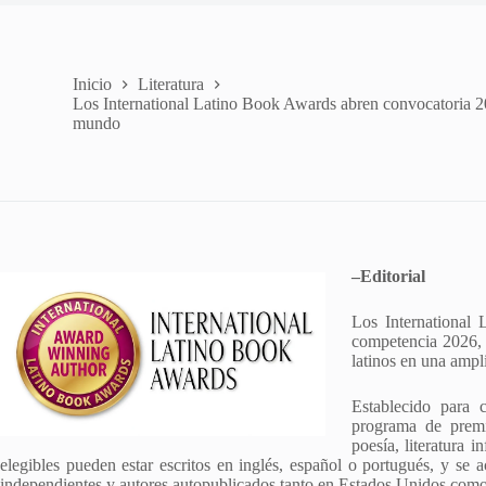
Inicio
Literatura
Los International Latino Book Awards abren convocatoria 20
mundo
–Editorial
Los International
competencia 2026, i
latinos en una ampl
Establecido para c
programa de premi
poesía, literatura i
elegibles pueden estar escritos en inglés, español o portugués, y se a
independientes y autores autopublicados tanto en Estados Unidos como 