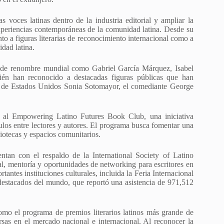
 voces latinas dentro de la industria editorial y ampliar la
 y experiencias contemporáneas de la comunidad latina. Desde su
to a figuras literarias de reconocimiento internacional como a
idad latina.
es de renombre mundial como Gabriel García Márquez, Isabel
én han reconocido a destacadas figuras públicas que han
ema de Estados Unidos Sonia Sotomayor, el comediante George
o al Empowering Latino Futures Book Club, una iniciativa
nculos entre lectores y autores. El programa busca fomentar una
liotecas y espacios comunitarios.
an con el respaldo de la International Society of Latino
al, mentoría y oportunidades de networking para escritores en
tantes instituciones culturales, incluida la Feria Internacional
 destacados del mundo, que reportó una asistencia de 971,512
mo el programa de premios literarios latinos más grande de
sas en el mercado nacional e internacional. Al reconocer la