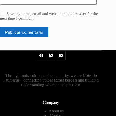
Save my name, email and website in this browser for the
next time I comment.
Publicar comentario
Through truth, culture, and community, we are
Uniendo
Fronteras
—connecting voices across borders and building
understanding where it matters most.
Company
About us
Contact