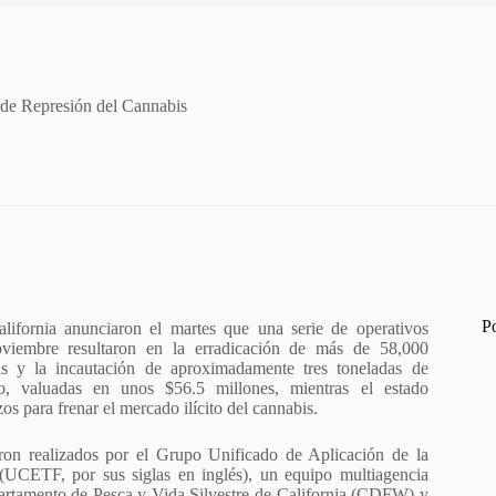
 de Represión del Cannabis
P
lifornia anunciaron el martes que una serie de operativos
viembre resultaron en la erradicación de más de 58,000
is y la incautación de aproximadamente tres toneladas de
o, valuadas en unos $56.5 millones, mientras el estado
os para frenar el mercado ilícito del cannabis.
ron realizados por el Grupo Unificado de Aplicación de la
(UCETF, por sus siglas en inglés), un equipo multiagencia
partamento de Pesca y Vida Silvestre de California (CDFW) y