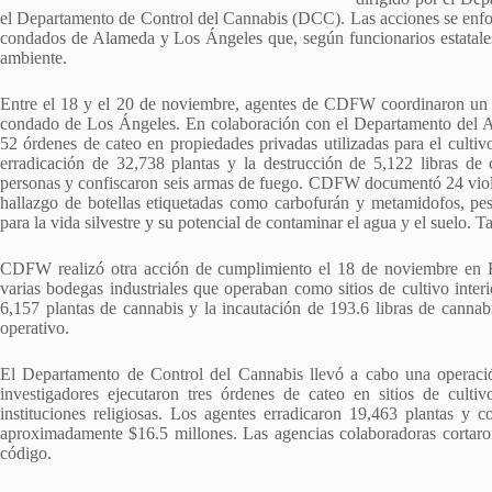
el Departamento de Control del Cannabis (DCC). Las acciones se enfocaro
condados de Alameda y Los Ángeles que, según funcionarios estatales,
ambiente.
Entre el 18 y el 20 de noviembre, agentes de CDFW coordinaron un op
condado de Los Ángeles. En colaboración con el Departamento del Al
52 órdenes de cateo en propiedades privadas utilizadas para el cultivo
erradicación de 32,738 plantas y la destrucción de 5,122 libras de
personas y confiscaron seis armas de fuego. CDFW documentó 24 viola
hallazgo de botellas etiquetadas como carbofurán y metamidofos, pes
para la vida silvestre y su potencial de contaminar el agua y el suelo
CDFW realizó otra acción de cumplimiento el 18 de noviembre en H
varias bodegas industriales que operaban como sitios de cultivo interi
6,157 plantas de cannabis y la incautación de 193.6 libras de cannabi
operativo.
El Departamento de Control del Cannabis llevó a cabo una operaci
investigadores ejecutaron tres órdenes de cateo en sitios de cultiv
instituciones religiosas. Los agentes erradicaron 19,463 plantas y 
aproximadamente $16.5 millones. Las agencias colaboradoras cortaron 
código.