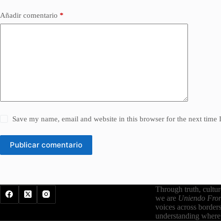
Añadir comentario
*
Save my name, email and website in this browser for the next time
Publicar comentario
Through truth, cultu
we are
Uniendo Fron
voices across border
understanding where 