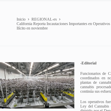
Inicio
REGIONAL-es
California Reporta Incautaciones Importantes en Operativos
Ilícito en noviembre
-Editorial
Funcionarios de Ca
coordinados en no
plantas de cannab
cannabis procesad
continúa sus esfuerz
Los operativos fue
Ley del Cannabis 
dirigido por el De