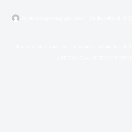
By
bborders.gazette@gmail.com
On
diciembre 11, 202
California Reporta Incautaciones Importantes en Operativos de R
In
REGIONAL-es
,
ÚLTIMAS NOTICI