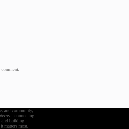
 I comment.
re, and community,
teras
—connecting
s and building
it matters most.