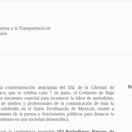
rensa y la Transparencia en
sión
P
a conmemoración anticipada del Día de la Libertad de
co, que se celebra cada 7 de junio, el Gobierno de Baja
un encuentro especial para reconocer la labor de periodistas,
es de medios y profesionales de la comunicación de toda la
, celebrado en el Salón Teotihuacán de Mexicali, reunió a
tantes de la prensa y funcionarios públicos para destacar la
riodismo en una sociedad democrática.
con la conferencia magistral
“El Periodismo: Riesgos de