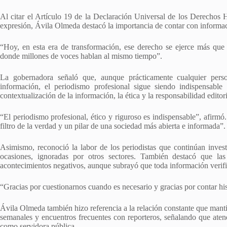
Al citar el Artículo 19 de la Declaración Universal de los Derechos 
expresión, Ávila Olmeda destacó la importancia de contar con informac
“Hoy, en esta era de transformación, ese derecho se ejerce más que 
donde millones de voces hablan al mismo tiempo”.
La gobernadora señaló que, aunque prácticamente cualquier perso
información, el periodismo profesional sigue siendo indispensabl
contextualización de la información, la ética y la responsabilidad editori
“El periodismo profesional, ético y riguroso es indispensable”, afirmó
filtro de la verdad y un pilar de una sociedad más abierta e informada”.
Asimismo, reconoció la labor de los periodistas que continúan inves
ocasiones, ignoradas por otros sectores. También destacó que las
acontecimientos negativos, aunque subrayó que toda información verifi
“Gracias por cuestionarnos cuando es necesario y gracias por contar hist
Ávila Olmeda también hizo referencia a la relación constante que mant
semanales y encuentros frecuentes con reporteros, señalando que atend
como servidora pública.