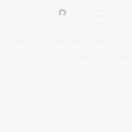
By
bborders.gazette@gmail.com
In
NOTICIAS DE ÚLTIMA HORA
,
RE
La Gobernadora de Baja California Destaca la Libertad de Prensa y
del Día de la Libertad de Ex
In
NOTICIAS DE ÚLTIMA HORA
,
REGIONAL-