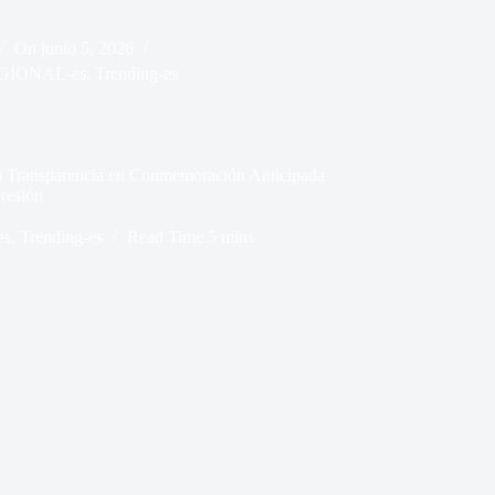
On
junio 5, 2026
GIONAL-es
,
Trending-es
 la Transparencia en Conmemoración Anticipada
presión
es
,
Trending-es
Read Time
5 mins