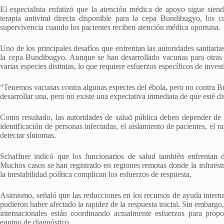
El especialista enfatizó que la atención médica de apoyo sigue sien
terapia antiviral directa disponible para la cepa Bundibugyo, los 
supervivencia cuando los pacientes reciben atención médica oportuna.
Uno de los principales desafíos que enfrentan las autoridades sanitari
la cepa Bundibugyo. Aunque se han desarrollado vacunas para otras va
varias especies distintas, lo que requiere esfuerzos específicos de inves
“Tenemos vacunas contra algunas especies del ébola, pero no contra Bu
desarrollar una, pero no existe una expectativa inmediata de que esté di
Como resultado, las autoridades de salud pública deben depender de l
identificación de personas infectadas, el aislamiento de pacientes, el 
detectar síntomas.
Schaffner indicó que los funcionarios de salud también enfrentan de
Muchos casos se han registrado en regiones remotas donde la infraestru
la inestabilidad política complican los esfuerzos de respuesta.
Asimismo, señaló que las reducciones en los recursos de ayuda interna
pudieron haber afectado la rapidez de la respuesta inicial. Sin embarg
internacionales están coordinando actualmente esfuerzos para propo
equipo de diagnóstico.