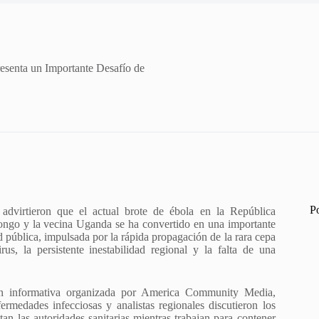
esenta un Importante Desafío de
P
 advirtieron que el actual brote de ébola en la República
ngo y la vecina Uganda se ha convertido en una importante
 pública, impulsada por la rápida propagación de la rara cepa
us, la persistente inestabilidad regional y la falta de una
ón informativa organizada por America Community Media,
fermedades infecciosas y analistas regionales discutieron los
tan las autoridades sanitarias mientras trabajan para contener