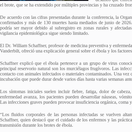
el brote, que se ha extendido por múltiples provincias y ha cruzado fron
De acuerdo con las cifras presentadas durante la conferencia, la Orga
confirmados y más de 130 muertes hasta mediados de junio de 2026. 
podría ser mayor debido al subregistro en zonas rurales y afectadas
vigilancia epidemiológica sigue siendo limitado.
El Dr. William Schaffner, profesor de medicina preventiva y enfermeda
Vanderbilt, ofreció una explicación general sobre el ébola y los factores
Schaffner explicó que el ébola pertenece a un grupo de virus conoci
principal reservorio natural son los murciélagos frugívoros. Las infe
contacto con animales infectados o materiales contaminados. Una vez q
incubación que puede durar desde varios días hasta varias semanas ant
Los síntomas iniciales suelen incluir fiebre, fatiga, dolor de cabez
enfermedad avanza, los pacientes pueden desarrollar náuseas, vómito
Las infecciones graves pueden provocar insuficiencia orgánica, coma y
“Los fluidos corporales de las personas infectadas se vuelven alt
Schaffner, quien destacó que el cuidado de los enfermos y las práctica
transmisión durante los brotes de ébola.