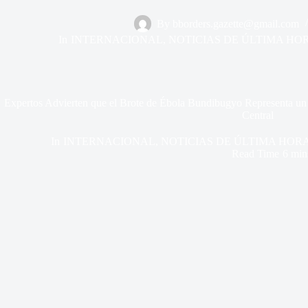
By
bborders.gazette@gmail.com
In
INTERNACIONAL
,
NOTICIAS DE ÚLTIMA HO
Expertos Advierten que el Brote de Ébola Bundibugyo Representa un 
Central
In
INTERNACIONAL
,
NOTICIAS DE ÚLTIMA HOR
Read Time
6 min