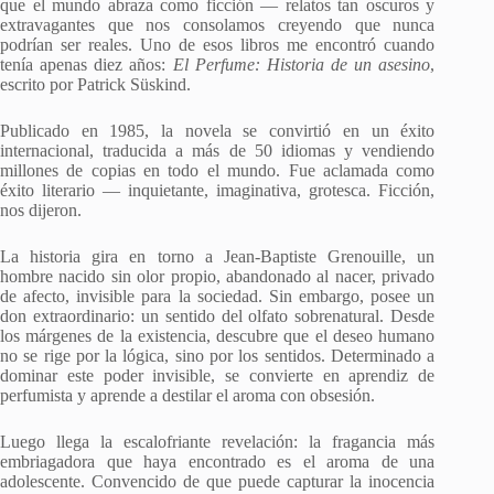
que el mundo abraza como ficción — relatos tan oscuros y
extravagantes que nos consolamos creyendo que nunca
podrían ser reales. Uno de esos libros me encontró cuando
tenía apenas diez años:
El Perfume: Historia de un asesino
,
escrito por Patrick Süskind.
Publicado en 1985, la novela se convirtió en un éxito
internacional, traducida a más de 50 idiomas y vendiendo
millones de copias en todo el mundo. Fue aclamada como
éxito literario — inquietante, imaginativa, grotesca. Ficción,
nos dijeron.
La historia gira en torno a Jean-Baptiste Grenouille, un
hombre nacido sin olor propio, abandonado al nacer, privado
de afecto, invisible para la sociedad. Sin embargo, posee un
don extraordinario: un sentido del olfato sobrenatural. Desde
los márgenes de la existencia, descubre que el deseo humano
no se rige por la lógica, sino por los sentidos. Determinado a
dominar este poder invisible, se convierte en aprendiz de
perfumista y aprende a destilar el aroma con obsesión.
Luego llega la escalofriante revelación: la fragancia más
embriagadora que haya encontrado es el aroma de una
adolescente. Convencido de que puede capturar la inocencia