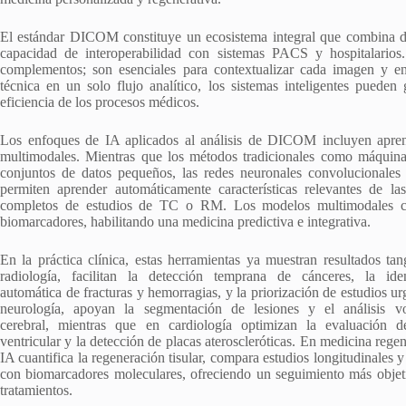
El estándar DICOM constituye un ecosistema integral que combina 
capacidad de interoperabilidad con sistemas PACS y hospitalarios
complementos; son esenciales para contextualizar cada imagen y ent
técnica en un solo flujo analítico, los sistemas inteligentes pueden
eficiencia de los procesos médicos.
Los enfoques de IA aplicados al análisis de DICOM incluyen apren
multimodales. Mientras que los métodos tradicionales como máquinas 
conjuntos de datos pequeños, las redes neuronales convolucionale
permiten aprender automáticamente características relevantes de la
completos de estudios de TC o RM. Los modelos multimodales co
biomarcadores, habilitando una medicina predictiva e integrativa.
En la práctica clínica, estas herramientas ya muestran resultados tan
radiología, facilitan la detección temprana de cánceres, la iden
automática de fracturas y hemorragias, y la priorización de estudios ur
neurología, apoyan la segmentación de lesiones y el análisis vo
cerebral, mientras que en cardiología optimizan la evaluación d
ventricular y la detección de placas ateroscleróticas. En medicina regen
IA cuantifica la regeneración tisular, compara estudios longitudinales y
con biomarcadores moleculares, ofreciendo un seguimiento más objet
tratamientos.