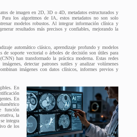
datos de imagen en 2D, 3D o 4D, metadatos estructurados y
. Para los algoritmos de IA, estos metadatos no son solo
renar modelos robustos. Al integrar información clínica y
 generar resultados más precisos y confiables, mejorando la
dizaje automático clásico, aprendizaje profundo y modelos
de soporte vectorial o árboles de decisión son útiles para
s (CNN) han transformado la práctica moderna. Estas redes
s imágenes, detectar patrones sutiles y analizar volúmenes
mbinan imágenes con datos clínicos, informes previos y
gibles. En
tificación
gentes. En
lumétrico
e función
erativa, la
 se integra
ivo de los