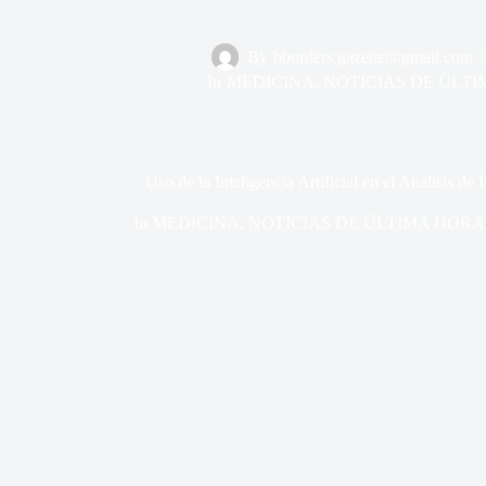
By
bborders.gazette@gmail.com
In
MEDICINA
,
NOTICIAS DE ÚLT
Uso de la Inteligencia Artificial en el Análisis
In
MEDICINA
,
NOTICIAS DE ÚLTIMA HORA