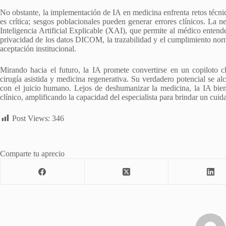
No obstante, la implementación de IA en medicina enfrenta retos técnico
es crítica; sesgos poblacionales pueden generar errores clínicos. La n
Inteligencia Artificial Explicable (XAI), que permite al médico entend
privacidad de los datos DICOM, la trazabilidad y el cumplimiento norm
aceptación institucional.
Mirando hacia el futuro, la IA promete convertirse en un copiloto c
cirugía asistida y medicina regenerativa. Su verdadero potencial se a
con el juicio humano. Lejos de deshumanizar la medicina, la IA bien
clínico, amplificando la capacidad del especialista para brindar un cu
Post Views:
346
Comparte tu aprecio