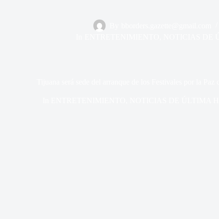
By
bborders.gazette@gmail.com
In
ENTRETENIMIENTO
,
NOTICIAS DE 
Tijuana será sede del arranque de los Festivales por la Paz
In
ENTRETENIMIENTO
,
NOTICIAS DE ÚLTIMA 