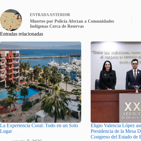
ENTRADA
ANTERIOR
Muertes por Policía Afectan a Comunidades
Indígenas Cerca de Reservas
Entradas relacionadas
La Experiencia Coral: Todo en un Solo
Eligio Valencia López as
Lugar
Presidencia de la Mesa Di
Congreso del Estado de B