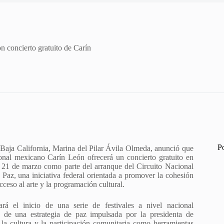
on concierto gratuito de Carín
P
Baja California, Marina del Pilar Ávila Olmeda, anunció que
ional mexicano Carín León ofrecerá un concierto gratuito en
 21 de marzo como parte del arranque del Circuito Nacional
a Paz, una iniciativa federal orientada a promover la cohesión
cceso al arte y la programación cultural.
ará el inicio de una serie de festivales a nivel nacional
o de una estrategia de paz impulsada por la presidenta de
la cultura y la participación comunitaria como herramientas