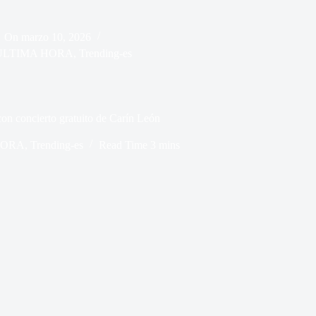
On
marzo 10, 2026
ÚLTIMA HORA
,
Trending-es
 con concierto gratuito de Carín León
HORA
,
Trending-es
Read Time
3 mins