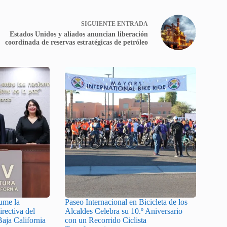
SIGUIENTE
ENTRADA
Estados Unidos y aliados anuncian liberación
coordinada de reservas estratégicas de petróleo
ume la
Paseo Internacional en Bicicleta de los
rectiva del
Alcaldes Celebra su 10.º Aniversario
aja California
con un Recorrido Ciclista