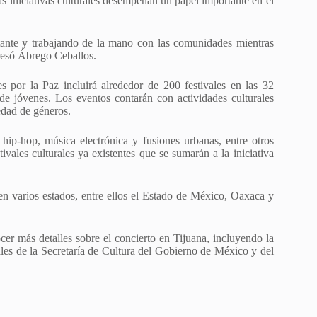
s iniciativas culturales desempeñan un papel importante en el
stante y trabajando de la mano con las comunidades mientras
presó Ábrego Ceballos.
s por la Paz incluirá alrededor de 200 festivales en las 32
 de jóvenes. Los eventos contarán con actividades culturales
edad de géneros.
 hip-hop, música electrónica y fusiones urbanas, entre otros
tivales culturales ya existentes que se sumarán a la iniciativa
 en varios estados, entre ellos el Estado de México, Oaxaca y
r más detalles sobre el concierto en Tijuana, incluyendo la
ciales de la Secretaría de Cultura del Gobierno de México y del