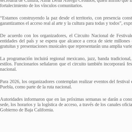
secretaria de Cultura, Alma Delia Ábrego Ceballos, quien afirmó que la
fortalecimiento de los vínculos comunitarios.
“Estamos construyendo la paz desde el territorio, con presencia con
garantizamos el acceso real al arte y la cultura para todas y todos”, ex
De acuerdo con los organizadores, el Circuito Nacional de Festivale
entidades del país y se espera que alcance a cerca de siete millones
gratuitas y presentaciones musicales que representarán una amplia vari
La programación incluirá regional mexicano, jazz, banda tradicional,
estilos. Funcionarios señalaron que el circuito también incorporará fes
nacional.
Para 2026, los organizadores contemplan realizar eventos del festival
Puebla, como parte de la ruta nacional.
Autoridades informaron que en las próximas semanas se darán a conoce
sede, los horarios y la logística de acceso, a través de los canales ofi
Gobierno de Baja California.