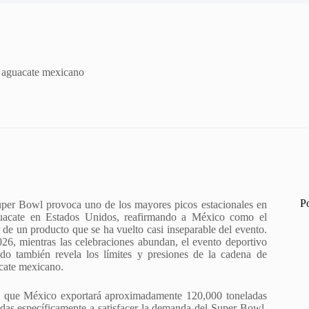
l aguacate mexicano
P
uper Bowl provoca uno de los mayores picos estacionales en
uacate en Estados Unidos, reafirmando a México como el
 de un producto que se ha vuelto casi inseparable del evento.
26, mientras las celebraciones abundan, el evento deportivo
do también revela los límites y presiones de la cadena de
acate mexicano.
ma que México exportará aproximadamente 120,000 toneladas
adas específicamente a satisfacer la demanda del Super Bowl.