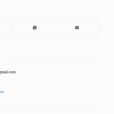
gmail.com
068