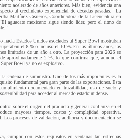
iento acelerado de años anteriores. Más bien, evidencia una
especto al crecimiento exponencial de décadas pasadas. “La
rtha Martínez Cisneros, Coordinadora de la Licenciatura en
El aguacate mexicano sigue siendo líder, pero el ritmo de
le.”
o hacia Estados Unidos asociados al Super Bowl mostraban
uperaban el 8 % o incluso el 10 %. En los últimos años, los
nes limitadas de un año a otro. La proyección para 2026 se
l de aproximadamente 2 %, lo que confirma que, aunque el
l Super Bowl ya no es explosivo.
 la cadena de suministro. Uno de los más importantes es la
quisito fundamental para gran parte de las exportaciones. Esta
 cumplimiento documentado en trazabilidad, uso de suelo y
 sostenibilidad para acceder al mercado estadounidense.
control sobre el origen del producto y generar confianza en el
roduce mayores tiempos, costos y complejidad operativa,
 Los procesos de validación, auditoría y documentación se
a, cumplir con estos requisitos en ventanas tan estrechas