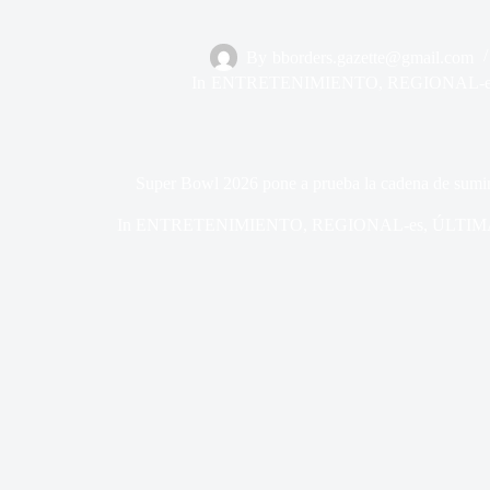
By
bborders.gazette@gmail.com
In
ENTRETENIMIENTO
,
REGIONAL-e
Super Bowl 2026 pone a prueba la cadena de sumin
In
ENTRETENIMIENTO
,
REGIONAL-es
,
ÚLTIM