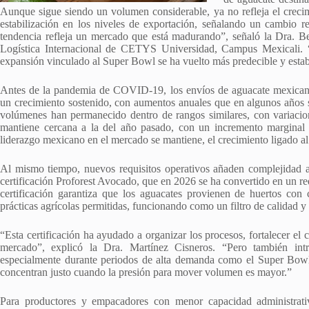
Aunque sigue siendo un volumen considerable, ya no refleja el crecim
estabilización en los niveles de exportación, señalando un cambio r
tendencia refleja un mercado que está madurando”, señaló la Dra. Be
Logística Internacional de CETYS Universidad, Campus Mexicali. “
expansión vinculado al Super Bowl se ha vuelto más predecible y estab
Antes de la pandemia de COVID-19, los envíos de aguacate mexican
un crecimiento sostenido, con aumentos anuales que en algunos años s
volúmenes han permanecido dentro de rangos similares, con variacio
mantiene cercana a la del año pasado, con un incremento margina
liderazgo mexicano en el mercado se mantiene, el crecimiento ligado a
Al mismo tiempo, nuevos requisitos operativos añaden complejidad a
certificación Proforest Avocado, que en 2026 se ha convertido en un re
certificación garantiza que los aguacates provienen de huertos con
prácticas agrícolas permitidas, funcionando como un filtro de calidad y
“Esta certificación ha ayudado a organizar los procesos, fortalecer el 
mercado”, explicó la Dra. Martínez Cisneros. “Pero también int
especialmente durante periodos de alta demanda como el Super Bowl.
concentran justo cuando la presión para mover volumen es mayor.”
Para productores y empacadores con menor capacidad administrativ