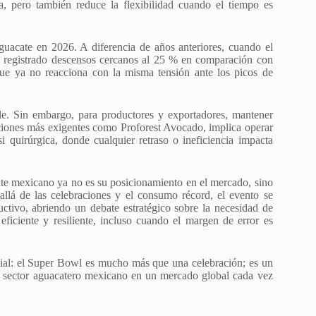
ema, pero también reduce la flexibilidad cuando el tiempo es
aguacate en 2026. A diferencia de años anteriores, cuando el
ha registrado descensos cercanos al 25 % en comparación con
e ya no reacciona con la misma tensión ante los picos de
le. Sin embargo, para productores y exportadores, mantener
caciones más exigentes como Proforest Avocado, implica operar
i quirúrgica, donde cualquier retraso o ineficiencia impacta
ate mexicano ya no es su posicionamiento en el mercado, sino
llá de las celebraciones y el consumo récord, el evento se
tivo, abriendo un debate estratégico sobre la necesidad de
eficiente y resiliente, incluso cuando el margen de error es
cial: el Super Bowl es mucho más que una celebración; es un
el sector aguacatero mexicano en un mercado global cada vez