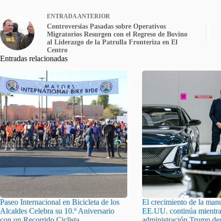
ENTRADA
ANTERIOR
Controversias Pasadas sobre Operativos
Migratorios Resurgen con el Regreso de Bovino
al Liderazgo de la Patrulla Fronteriza en El
Centro
Entradas relacionadas
Paseo Internacional en Bicicleta de los
El crecimiento de la man
Alcaldes Celebra su 10.º Aniversario
EE.UU. continúa mientra
con un Recorrido Ciclista
administración Trump de