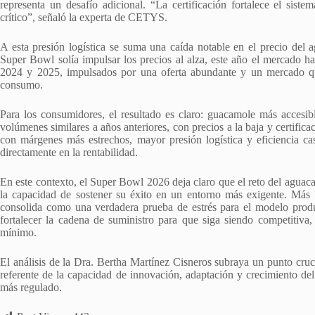
representa un desafío adicional. “La certificación fortalece el sist
crítico”, señaló la experta de CETYS.
A esta presión logística se suma una caída notable en el precio del 
Super Bowl solía impulsar los precios al alza, este año el mercado 
2024 y 2025, impulsados por una oferta abundante y un mercado qu
consumo.
Para los consumidores, el resultado es claro: guacamole más accesib
volúmenes similares a años anteriores, con precios a la baja y certifi
con márgenes más estrechos, mayor presión logística y eficiencia cas
directamente en la rentabilidad.
En este contexto, el Super Bowl 2026 deja claro que el reto del aguac
la capacidad de sostener su éxito en un entorno más exigente. Más a
consolida como una verdadera prueba de estrés para el modelo produc
fortalecer la cadena de suministro para que siga siendo competitiva, 
mínimo.
El análisis de la Dra. Bertha Martínez Cisneros subraya un punto cru
referente de la capacidad de innovación, adaptación y crecimiento d
más regulado.