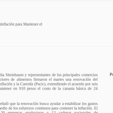
nflación para Mantener el
P
dia Sheinbaum y representantes de los principales comercios
ctores de alimentos firmaron el martes una renovación del
nflación y la Carestía (Pacic), extendiendo el acuerdo por seis
ntener en 910 pesos el costo de la canasta básica de 24
eñaló que la renovación busca ayudar a estabilizar los gastos
edio de los esfuerzos continuos para contener la inflación. El
20 empresas productoras y 12 cadenas nacionales de