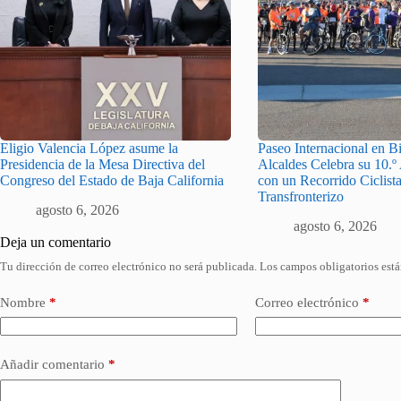
Eligio Valencia López asume la
Paseo Internacional en Bi
Presidencia de la Mesa Directiva del
Alcaldes Celebra su 10.º
Congreso del Estado de Baja California
con un Recorrido Ciclist
Transfronterizo
agosto 6, 2026
agosto 6, 2026
Deja un comentario
Tu dirección de correo electrónico no será publicada.
Los campos obligatorios est
Nombre
*
Correo electrónico
*
Añadir comentario
*