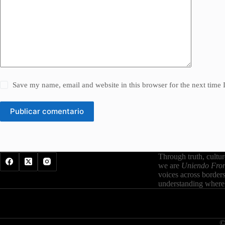
Save my name, email and website in this browser for the next time
Publicar comentario
Through truth, cultu
we are
Uniendo Fron
voices across border
understanding where 
©