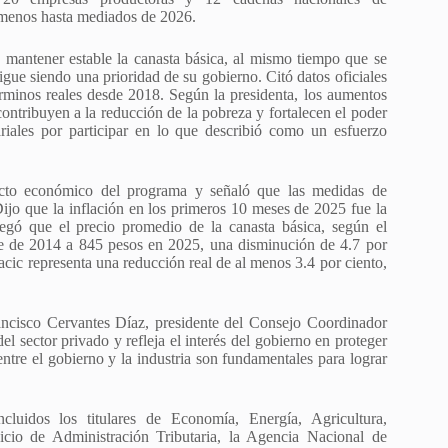
l menos hasta mediados de 2026.
mantener estable la canasta básica, al mismo tiempo que se
igue siendo una prioridad de su gobierno. Citó datos oficiales
rminos reales desde 2018. Según la presidenta, los aumentos
, contribuyen a la reducción de la pobreza y fortalecen el poder
ariales por participar en lo que describió como un esfuerzo
acto económico del programa y señaló que las medidas de
ijo que la inflación en los primeros 10 meses de 2025 fue la
egó que el precio promedio de la canasta básica, según el
e de 2014 a 845 pesos en 2025, una disminución de 4.7 por
acic representa una reducción real de al menos 3.4 por ciento,
ancisco Cervantes Díaz, presidente del Consejo Coordinador
el sector privado y refleja el interés del gobierno en proteger
ntre el gobierno y la industria son fundamentales para lograr
ncluidos los titulares de Economía, Energía, Agricultura,
icio de Administración Tributaria, la Agencia Nacional de