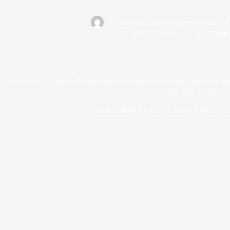
By
bborders.gazette@gmail.com
In
REGIONAL-es
,
ÚLTIMA
Sheinbaum y Líderes Empresariales Renuevan Acuerdo Antiinflación 
por Seis Meses
In
REGIONAL-es
,
ÚLTIMAS NOTICI