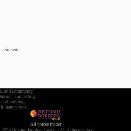
 I comment.
re, and community,
teras
—connecting
s and building
it matters most.
All voices matter
 2026 Beyond Borders Gazette. All rights reserved.