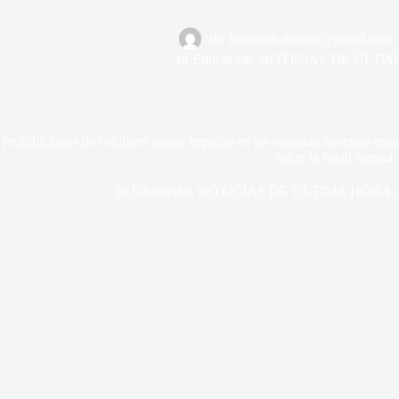
By
bborders.gazette@gmail.com
In
Educación
,
NOTICIAS DE ÚLTI
Prohibiciones de celulares ganan impulso en las escuelas mientras est
sobre la salud mental
In
Educación
,
NOTICIAS DE ÚLTIMA HORA
,