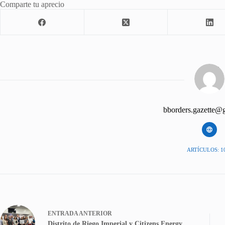
Comparte tu aprecio
bborders.gazette@
ARTÍCULOS: 1
ENTRADA
ANTERIOR
Distrito de Riego Imperial y Citizens Energy