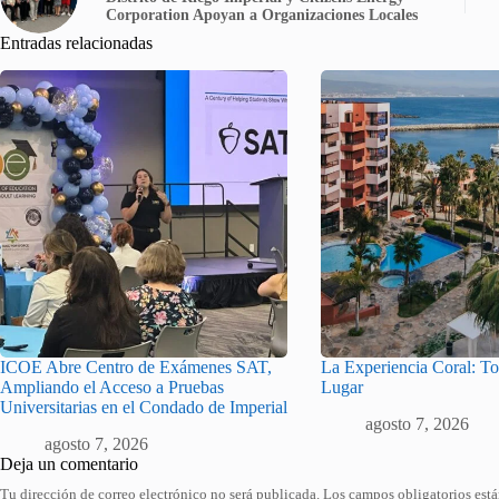
Corporation Apoyan a Organizaciones Locales
Entradas relacionadas
ICOE Abre Centro de Exámenes SAT,
La Experiencia Coral: T
Ampliando el Acceso a Pruebas
Lugar
Universitarias en el Condado de Imperial
agosto 7, 2026
agosto 7, 2026
Deja un comentario
Tu dirección de correo electrónico no será publicada.
Los campos obligatorios est