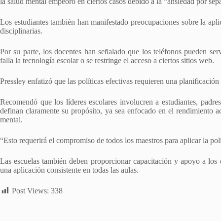
la salud mental empeoró en ciertos casos debido a la “ansiedad por sep
Los estudiantes también han manifestado preocupaciones sobre la aplic
disciplinarias.
Por su parte, los docentes han señalado que los teléfonos pueden se
falla la tecnología escolar o se restringe el acceso a ciertos sitios web.
Pressley enfatizó que las políticas efectivas requieren una planificació
Recomendó que los líderes escolares involucren a estudiantes, padres
definan claramente su propósito, ya sea enfocado en el rendimiento ac
mental.
“Esto requerirá el compromiso de todos los maestros para aplicar la polí
Las escuelas también deben proporcionar capacitación y apoyo a los do
una aplicación consistente en todas las aulas.
Post Views:
338