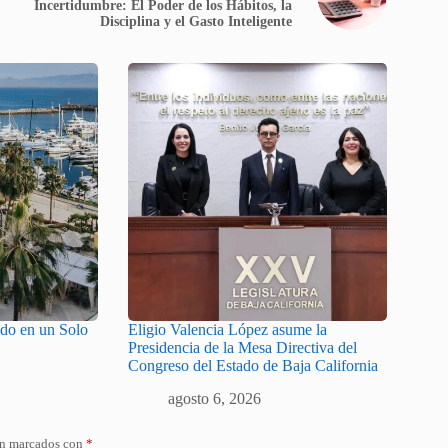
Incertidumbre: El Poder de los Hábitos, la
Disciplina y el Gasto Inteligente
odo en un Solo
Eligio Valencia López asume la
Presidencia de la Mesa Directiva del
Congreso del Estado de Baja California
agosto 6, 2026
án marcados con
*