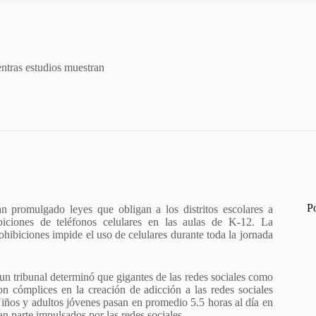
entras estudios muestran
P
 promulgado leyes que obligan a los distritos escolares a
biciones de teléfonos celulares en las aulas de K-12. La
ohibiciones impide el uso de celulares durante toda la jornada
n tribunal determinó que gigantes de las redes sociales como
 cómplices en la creación de adicción a las redes sociales
Niños y adultos jóvenes pasan en promedio 5.5 horas al día en
an parte impulsados por las redes sociales.