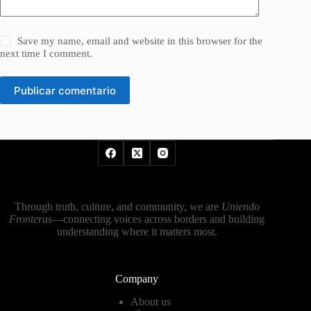
Save my name, email and website in this browser for the
next time I comment.
Publicar comentario
Through truth, culture, and community, we are
Uniendo
Fronteras
—connecting voices across borders and building
understanding where it matters most.
Company
About us