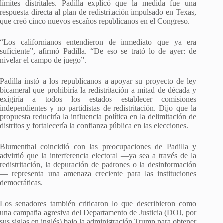
límites distritales. Padilla explicó que la medida fue una
respuesta directa al plan de redistritación impulsado en Texas,
que creó cinco nuevos escaños republicanos en el Congreso.
“Los californianos entendieron de inmediato que ya era
suficiente”, afirmó Padilla. “De eso se trató lo de ayer: de
nivelar el campo de juego”.
Padilla instó a los republicanos a apoyar su proyecto de ley
bicameral que prohibiría la redistritación a mitad de década y
exigiría a todos los estados establecer comisiones
independientes y no partidistas de redistritación. Dijo que la
propuesta reduciría la influencia política en la delimitación de
distritos y fortalecería la confianza pública en las elecciones.
Blumenthal coincidió con las preocupaciones de Padilla y
advirtió que la interferencia electoral —ya sea a través de la
redistritación, la depuración de padrones o la desinformación
— representa una amenaza creciente para las instituciones
democráticas.
Los senadores también criticaron lo que describieron como
una campaña agresiva del Departamento de Justicia (DOJ, por
sus siglas en inglés) bajo la administración Trump para obtener