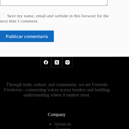
Save my name, email and website in this browser for the
next time I comment.
Publicar comentario
Through truth, culture, and community, we are
Uniendo
Fronteras
—connecting voices across borders and building
understanding where it matters most.
Company
About us