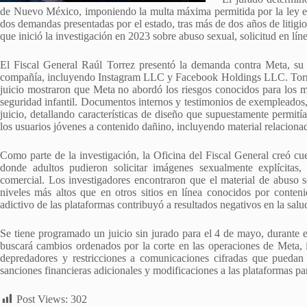
de Nuevo México, imponiendo la multa máxima permitida por la ley est
dos demandas presentadas por el estado, tras más de dos años de litigi
que inició la investigación en 2023 sobre abuso sexual, solicitud en lín
El Fiscal General Raúl Torrez presentó la demanda contra Meta, su d
compañía, incluyendo Instagram LLC y Facebook Holdings LLC. Torrez 
juicio mostraron que Meta no abordó los riesgos conocidos para los 
seguridad infantil. Documentos internos y testimonios de exempleados,
juicio, detallando características de diseño que supuestamente permit
los usuarios jóvenes a contenido dañino, incluyendo material relacionad
Como parte de la investigación, la Oficina del Fiscal General creó c
donde adultos pudieron solicitar imágenes sexualmente explícita
comercial. Los investigadores encontraron que el material de abuso s
niveles más altos que en otros sitios en línea conocidos por conte
adictivo de las plataformas contribuyó a resultados negativos en la sal
Se tiene programado un juicio sin jurado para el 4 de mayo, durante e
buscará cambios ordenados por la corte en las operaciones de Meta, i
depredadores y restricciones a comunicaciones cifradas que puedan 
sanciones financieras adicionales y modificaciones a las plataformas par
Post Views:
302