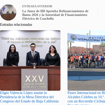
ENTRADA
ANTERIOR
La Junta de IID Aprueba Refinanciamiento de
Bonos 2026 y la Autoridad de Financiamiento
Eléctrico de Coachella
Entradas relacionadas
Eligio Valencia López asume la
Paseo Internacional en Bi
Presidencia de la Mesa Directiva del
Alcaldes Celebra su 10.º
Congreso del Estado de Baja California
con un Recorrido Ciclist