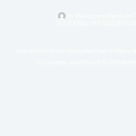
By
bborders.gazette@gmail.com
In
NACIONAL
,
NOTICIAS DE ÚLT
Jurado de Nuevo México Ordena a Meta Pagar 375 Millones de
In
NACIONAL
,
NOTICIAS DE ÚLTIMA HOR