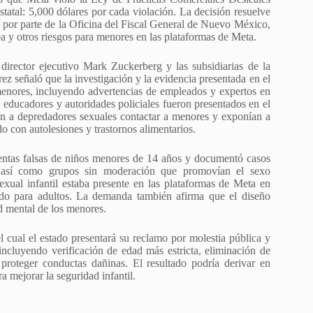
atal: 5,000 dólares por cada violación. La decisión resuelve
o por parte de la Oficina del Fiscal General de Nuevo México,
ea y otros riesgos para menores en las plataformas de Meta.
irector ejecutivo Mark Zuckerberg y las subsidiarias de la
señaló que la investigación y la evidencia presentada en el
menores, incluyendo advertencias de empleados y expertos en
 educadores y autoridades policiales fueron presentados en el
ían a depredadores sexuales contactar a menores y exponían a
o con autolesiones y trastornos alimentarios.
uentas falsas de niños menores de 14 años y documentó casos
s, así como grupos sin moderación que promovían el sexo
exual infantil estaba presente en las plataformas de Meta en
nido para adultos. La demanda también afirma que el diseño
ud mental de los menores.
l cual el estado presentará su reclamo por molestia pública y
ncluyendo verificación de edad más estricta, eliminación de
proteger conductas dañinas. El resultado podría derivar en
a mejorar la seguridad infantil.