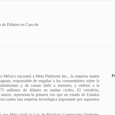
 de Dólares en Caso de
P
 México encontró a Meta Platforms Inc., la empresa matriz
agram, responsable de engañar a los consumidores sobre la
 plataformas y de causar daño a menores, y ordenó a la
5 millones de dólares en multas civiles. El veredicto,
 marzo, representa la primera vez que un estado de Estados
cio contra una empresa tecnológica importante por supuestos
ó que Meta violó la Ley de Prácticas Comerciales Desleales