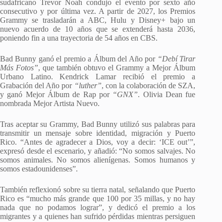
sudafricano Trevor Noah condujo el evento por sexto año
consecutivo y por última vez. A partir de 2027, los Premios
Grammy se trasladarán a ABC, Hulu y Disney+ bajo un
nuevo acuerdo de 10 años que se extenderá hasta 2036,
poniendo fin a una trayectoria de 54 años en CBS.
Bad Bunny ganó el premio a Álbum del Año por
“Debí Tirar
Más Fotos”
, que también obtuvo el Grammy a Mejor Álbum
Urbano Latino. Kendrick Lamar recibió el premio a
Grabación del Año por
“luther”
, con la colaboración de SZA,
y ganó Mejor Álbum de Rap por
“GNX”
. Olivia Dean fue
nombrada Mejor Artista Nuevo.
Tras aceptar su Grammy, Bad Bunny utilizó sus palabras para
transmitir un mensaje sobre identidad, migración y Puerto
Rico. “Antes de agradecer a Dios, voy a decir: ‘ICE out’”,
expresó desde el escenario, y añadió: “No somos salvajes. No
somos animales. No somos alienígenas. Somos humanos y
somos estadounidenses”.
También reflexionó sobre su tierra natal, señalando que Puerto
Rico es “mucho más grande que 100 por 35 millas, y no hay
nada que no podamos lograr”, y dedicó el premio a los
migrantes y a quienes han sufrido pérdidas mientras persiguen