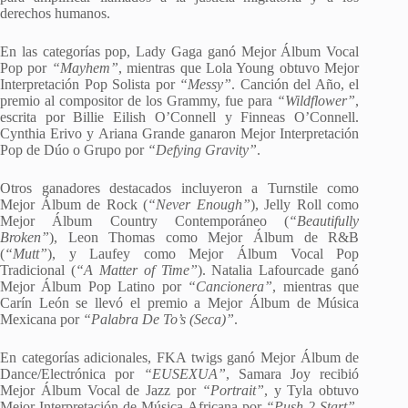
derechos humanos.
En las categorías pop, Lady Gaga ganó Mejor Álbum Vocal
Pop por
“Mayhem”
, mientras que Lola Young obtuvo Mejor
Interpretación Pop Solista por
“Messy”
. Canción del Año, el
premio al compositor de los Grammy, fue para
“Wildflower”
,
escrita por Billie Eilish O’Connell y Finneas O’Connell.
Cynthia Erivo y Ariana Grande ganaron Mejor Interpretación
Pop de Dúo o Grupo por
“Defying Gravity”
.
Otros ganadores destacados incluyeron a Turnstile como
Mejor Álbum de Rock (
“Never Enough”
), Jelly Roll como
Mejor Álbum Country Contemporáneo (
“Beautifully
Broken”
), Leon Thomas como Mejor Álbum de R&B
(
“Mutt”
), y Laufey como Mejor Álbum Vocal Pop
Tradicional (
“A Matter of Time”
). Natalia Lafourcade ganó
Mejor Álbum Pop Latino por
“Cancionera”
, mientras que
Carín León se llevó el premio a Mejor Álbum de Música
Mexicana por
“Palabra De To’s (Seca)”
.
En categorías adicionales, FKA twigs ganó Mejor Álbum de
Dance/Electrónica por
“EUSEXUA”
, Samara Joy recibió
Mejor Álbum Vocal de Jazz por
“Portrait”
, y Tyla obtuvo
Mejor Interpretación de Música Africana por
“Push 2 Start”
.