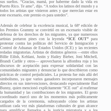
sus sueños. “Gracias, mamá, por haberme dado la vida en
Puerto Rico. Te amo”, dijo. “A todos los latinos del mundo y a
todos los artistas que vinieron antes y que merecían estar en
este escenario, este premio es para ustedes”.
Además de celebrar la excelencia musical, la 68ª edición de
los Premios Grammy se convirtió en un escenario visible de
defensa de los derechos de los migrantes, ya que numerosos
artistas portaron pines con la leyenda
“ICE OUT”
para
protestar contra las políticas del Servicio de Inmigración y
Control de Aduanas de Estados Unidos (ICE) y las recientes
redadas migratorias. Artistas de distintos géneros —entre ellos
Billie Eilish, Kehlani, Justin y Hailey Bieber, Joni Mitchell,
Brandi Carlile y otros— aprovecharon la alfombra roja y los
discursos de aceptación para expresar solidaridad con las
comunidades migrantes y denunciar lo que describieron como
prácticas de control perjudiciales. La protesta fue más allá del
simbolismo, ya que varios ganadores incorporaron mensajes
directos en sus intervenciones, destacando especialmente Bad
Bunny, quien mencionó explícitamente “ICE out” al reafirmar
la humanidad y las contribuciones de los migrantes. El gesto
coordinado marcó uno de los momentos más políticamente
cargados de la ceremonia, subrayando cómo los artistas
utilizan cada vez más plataformas culturales de gran alcance
para amplificar llamados a la justicia migratoria y a los