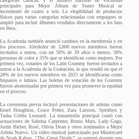
categorías clásicas, y el número máximo de vocalistas
principales para Mejor Álbum de Teatro Musical se
incrementó de cuatro a seis. La elegibilidad de productos
físicos para varias categorías relacionadas con empaques se
amplió para incluir álbumes vendidos directamente a los fans
en línea.
La Academia también anunció cambios en la membresía y en
los procesos. Alrededor de 3,800 nuevos miembros fueron
invitados a unirse, con un 50% de 39 años o menos, 58%
personas de color y 35% que se identifican como mujeres. Por
primera vez, votantes de los Latin Grammy fueron invitados a
unirse a la Academia de la Grabación, lo que resultó en que el
28% de los nuevos miembros en 2025 se identificaran como
hispanos o latinos. Las boletas de votación de los Grammy
fueron aleatorizadas por primera vez para promover la equidad
en el proceso.
La ceremonia previa incluyó presentaciones de artistas como
Israel Houghton, Grace Potter, Zara Larsson, Spiritbox y
Tasha Cobbs Leonard. La transmisión principal contó con
actuaciones de Sabrina Carpenter, Bruno Mars, Lady Gaga,
Justin Bieber, Rosé, Olivia Dean y otros nominados a Mejor
Artista Nuevo. Un video musical patrocinado por Mastercard
de Noah Kahan,
“The Great Divide”
, se estrenó durante una