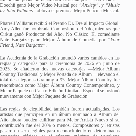
Doechii ganó Mejor Video Musical por
“Anxiety”
, y
“Music
by John Williams”
obtuvo el premio a Mejor Película Musical.
Pharrell Williams recibió el Premio Dr. Dre al Impacto Global.
Amy Allen fue nombrada Compositora del Año, mientras que
Cirkut ganó Productor del Año, No Clásico. El comediante
Nate Bargatze ganó Mejor Álbum de Comedia por
“Your
Friend, Nate Bargatze”
.
La Academia de la Grabación anunció varios cambios en las
reglas y categorías para la ceremonia de 2026 en junio de
2025. Se añadieron dos nuevas categorías —Mejor Álbum
Country Tradicional y Mejor Portada de Álbum— elevando el
total de categorías Grammy a 95. Mejor Álbum Country fue
renombrado como Mejor Álbum Country Contemporáneo, y
Mejor Paquete en Caja o Edición Limitada Especial se fusionó
nuevamente con Mejor Paquete de Grabación.
Las reglas de elegibilidad también fueron actualizadas. Los
artistas que participen en un álbum nominado a Álbum del
Año ahora pueden calificar para Mejor Artista Nuevo si su
contribución fue del 20% o menos. Compositores y letristas
pasaron a ser elegibles para reconocimiento en determinadas