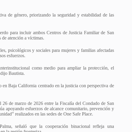
iva de género, priorizando la seguridad y estabilidad de las
rdo para incluir ambos Centros de Justicia Familiar de San
s de atención a víctimas.
s, psicológicos y sociales para mujeres y familias afectadas
sos esfuerzos.
interinstitucional como medio para ampliar la protección, el
 dijo Bautista.
 en Baja California centrado en la justicia con perspectiva de
l 26 de marzo de 2026 entre la Fiscalía del Condado de San
a apoyando esfuerzos de alcance comunitario, prevención y
idad” realizados en las sedes de One Safe Place.
lma, señaló que la cooperación binacional refleja una
en la región fronteriza.