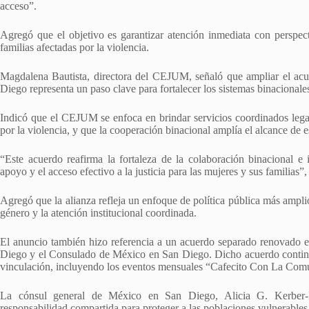
acceso”.
Agregó que el objetivo es garantizar atención inmediata con perspect
familias afectadas por la violencia.
Magdalena Bautista, directora del CEJUM, señaló que ampliar el acue
Diego representa un paso clave para fortalecer los sistemas binacionale
Indicó que el CEJUM se enfoca en brindar servicios coordinados legale
por la violencia, y que la cooperación binacional amplía el alcance de e
“Este acuerdo reafirma la fortaleza de la colaboración binacional e 
apoyo y el acceso efectivo a la justicia para las mujeres y sus familias”,
Agregó que la alianza refleja un enfoque de política pública más amplio
género y la atención institucional coordinada.
El anuncio también hizo referencia a un acuerdo separado renovado e
Diego y el Consulado de México en San Diego. Dicho acuerdo continú
vinculación, incluyendo los eventos mensuales “Cafecito Con La Comun
La cónsul general de México en San Diego, Alicia G. Kerber-Pa
responsabilidad compartida para proteger a las poblaciones vulnerables 