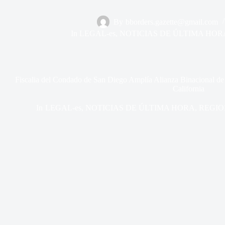
By
bborders.gazette@gmail.com
In
LEGAL-es
,
NOTICIAS DE ÚLTIMA HOR
Fiscalia del Condado de San Diego Amplía Alianza Binacional de 
California
In
LEGAL-es
,
NOTICIAS DE ÚLTIMA HORA
,
REGIO