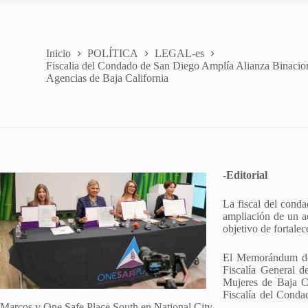
Inicio
POLÍTICA
LEGAL-es
Fiscalia del Condado de San Diego Amplía Alianza Binacion
Agencias de Baja California
-Editorial
La fiscal del cond
ampliación de un a
objetivo de fortalec
El Memorándum de 
Fiscalía General d
Mujeres de Baja Ca
Fiscalía del Cond
Marcos y One Safe Place South en National City.