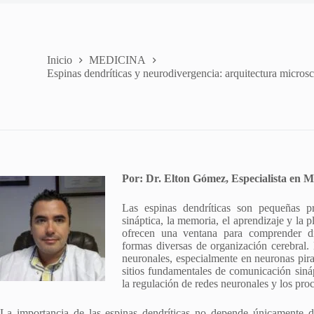
Inicio
MEDICINA
Espinas dendríticas y neurodivergencia: arquitectura micros
Por: Dr. Elton Gómez, Especialista en M
Las espinas dendríticas son pequeñas p
sináptica, la memoria, el aprendizaje y la
ofrecen una ventana para comprender dife
formas diversas de organización cerebral. 
neuronales, especialmente en neuronas pira
sitios fundamentales de comunicación sinápt
la regulación de redes neuronales y los pr
La importancia de las espinas dendríticas no depende únicamente d