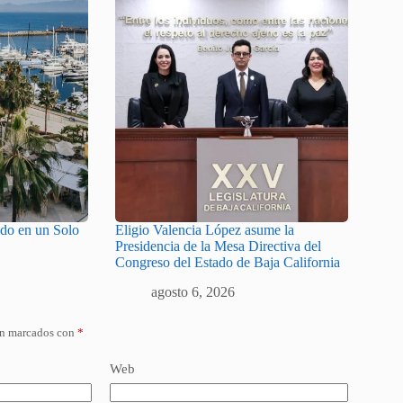
odo en un Solo
Eligio Valencia López asume la
Presidencia de la Mesa Directiva del
Congreso del Estado de Baja California
agosto 6, 2026
án marcados con
*
Web