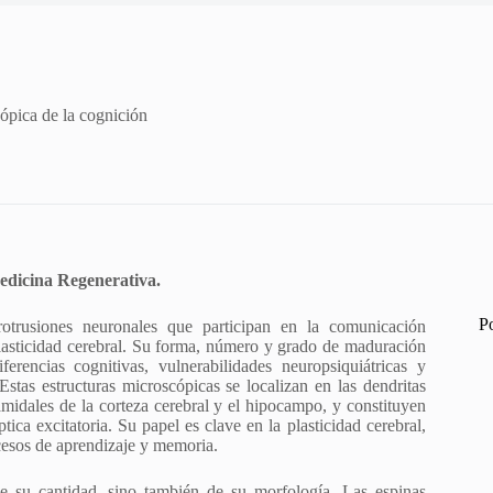
cópica de la cognición
edicina Regenerativa.
P
rotrusiones neuronales que participan en la comunicación
 plasticidad cerebral. Su forma, número y grado de maduración
rencias cognitivas, vulnerabilidades neuropsiquiátricas y
Estas estructuras microscópicas se localizan en las dendritas
midales de la corteza cerebral y el hipocampo, y constituyen
ica excitatoria. Su papel es clave en la plasticidad cerebral,
ocesos de aprendizaje y memoria.
e su cantidad, sino también de su morfología. Las espinas