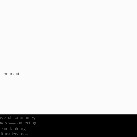
 I comment.
re, and community,
teras
—connecting
s and building
it matters most.