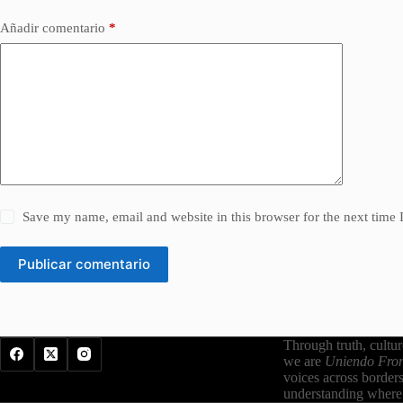
Añadir comentario
*
Save my name, email and website in this browser for the next time
Publicar comentario
Through truth, cultu
we are
Uniendo Fron
voices across border
understanding where 