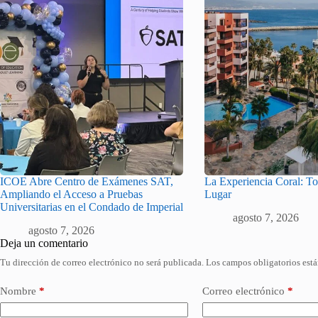
ICOE Abre Centro de Exámenes SAT,
La Experiencia Coral: T
Ampliando el Acceso a Pruebas
Lugar
Universitarias en el Condado de Imperial
agosto 7, 2026
agosto 7, 2026
Deja un comentario
Tu dirección de correo electrónico no será publicada.
Los campos obligatorios est
Nombre
*
Correo electrónico
*