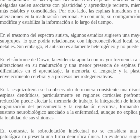
delgadas suelen asociarse con plasticidad y aprendizaje reciente, mie
más estables y consolidadas. Por otro lado, las espinas inmaduras o m
alteraciones en la maduración neuronal. En conjunto, su configuració
modifica y estabiliza la información a lo largo del tiempo.
En el trastorno del espectro autista, algunos estudios sugieren una may
subgrupos, lo que podría relacionarse con hiperconectividad local, s
detalles. Sin embargo, el autismo es altamente heterogéneo y no puede r
En el síndrome de Down, la evidencia apunta con mayor frecuencia a un
alteraciones en su maduración y una menor presencia de espinas f
dificultades en el aprendizaje, la memoria, el lenguaje y la pla
envejecimiento cerebral y a procesos neurodegenerativos.
En la esquizofrenia se ha observado de manera consistente una dism
espinas dendríticas, particularmente en regiones corticales prefront
reducción puede afectar la memoria de trabajo, la integración de infor
organización del pensamiento y la regulación ejecutiva, formando
sustrato neurobiológico asociado a la enfermedad, aunque no explica p
la totalidad de sus síntomas.
En contraste, la sobredotación intelectual no se considera una 
patológica ni presenta una firma dendrítica única. La evidencia sugie