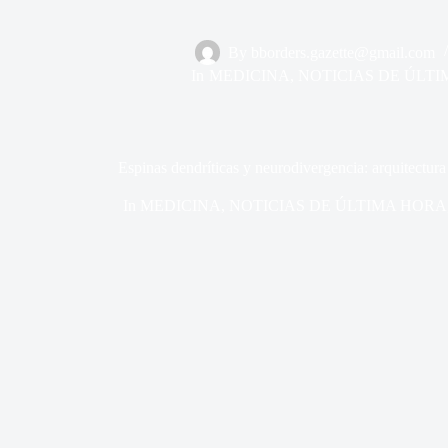
By
bborders.gazette@gmail.com
In
MEDICINA
,
NOTICIAS DE ÚLT
Espinas dendríticas y neurodivergencia: arquitectur
In
MEDICINA
,
NOTICIAS DE ÚLTIMA HORA