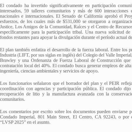
El condado ha invertido significativamente en participación comuni
interesados, 59 talleres comunitarios y más de 600 interacciones
nacionales e internacionales. El Senado de California aprobó el Pr
esfuerzos, de los cuales más de $531,000 se otorgaron a organizac
Justice, Los Amigos de la Comunidad, Raíces y el Centro de Recursos
específicamente para la participación tribal. Una nueva solicitud d
fondos restantes para apoyar la divulgación durante el período actual de
El plan también enfatiza el desarrollo de la fuerza laboral. Entre los
Industria (LIFT, por sus siglas en inglés) del Colegio del Valle Imper
Brawley y una Ordenanza de Fuerza Laboral de Construcción que es
contratación local del 40%. El condado busca generar empleos de alta 
ingeniería, ciencias ambientales y servicios de apoyo.
Los funcionarios señalaron que el borrador del plan y el PEIR refleja
coordinación con agencias y participación pública. El condado dijo 
recuperación de litio y la manufactura avanzada con la conservación
comunitarios.
Los comentarios por escrito sobre los documentos pueden enviarse po
Condado Imperial, 801 Main Street, El Centro, CA 92243, o por c
“LVSP 2025” en el asunto.