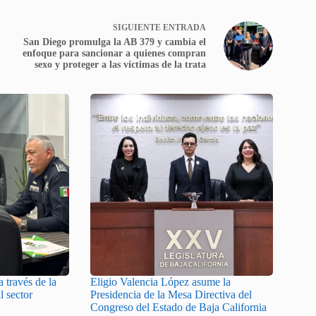
SIGUIENTE
ENTRADA
San Diego promulga la AB 379 y cambia el
enfoque para sancionar a quienes compran
sexo y proteger a las víctimas de la trata
 través de la
Eligio Valencia López asume la
l sector
Presidencia de la Mesa Directiva del
Congreso del Estado de Baja California