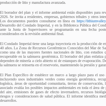
producción de litio y manufactura avanzada.
El borrador del plan y el informe ambiental están disponibles para r
2026. Se invita a residentes, empresas, gobiernos tribales y otros int
Los documentos pueden consultarse en línea en
https://lithiumvalle
Desarrollo del Condado Imperial, y en la Biblioteca Pública del Conda
ante la Junta de Supervisores se programarán en una fecha poste
considerados en la revisión ambiental final.
El Condado Imperial tiene una larga trayectoria en la producción de e
40 años. La Zona de Recursos Geotérmicos Conocidos del Mar de Salt
como una de las mayores fuentes nacionales de litio, con estudios q
recuperable en la salmuera geotérmica. El borrador del plan enfatiza 
dependen de minería a cielo abierto ni de estanques de evaporación. De
la salmuera se reinserta en el reservorio, manteniendo la presión y gar
El Plan Específico de establece un marco a largo plazo para el uso d
incluyendo usos industriales verdes como energía geotérmica, recup
logística, áreas de oportunidad comunitaria, tierras de conservación,
asociado evalúa los posibles impactos ambientales en toda el área de p
del aire, emisiones de gases de efecto invernadero, recursos biológico
riesgos y consideraciones de salud pública. El informe identifica medi
desarrollos.