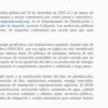
evisión pública del 30 de diciembre de 2025 al 2 de marzo de
eresados a enviar comentarios por correo postal o electrónico.
y.imperialcounty.org
, en el Departamento de Planificación y
do de Imperial, sucursal Calipatria. Las audiencias públicas
rior. Se requieren comentarios por escrito para que sean
nergía geotérmica, con instalaciones operando durante más de
on (SSKGRA, por sus siglas en inglés) ha sido identificada
ue indican hasta 18 millones de toneladas métricas de litio
procesos de extracción sostenibles en circuito cerrado que no
spués de la recuperación del litio y la producción de energía,
antizando el cumplimiento operativo y ambiental a largo plazo.
el suelo y la zonificación dentro del área de planificación,
eración de litio, manufactura avanzada, energía renovable,
 llanuras de inundación y superposiciones agrícolas. El PEIR
lanificación, incluyendo tráfico, suministro de agua, calidad
s, recursos culturales y tribales, ruido, servicios públicos,
das de mitigación y evalúa alternativas para orientar futuros