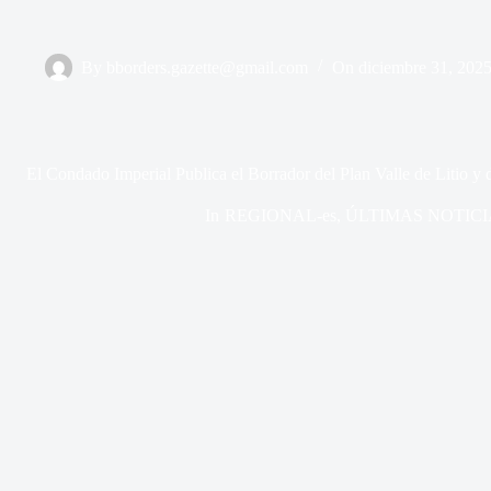
By
bborders.gazette@gmail.com
On
diciembre 31, 202
El Condado Imperial Publica el Borrador del Plan Valle de Litio y
In
REGIONAL-es
,
ÚLTIMAS NOTICI