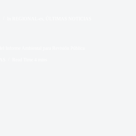
5
In
REGIONAL-es
,
ÚLTIMAS NOTICIAS
 del Informe Ambiental para Revisión Pública
AS
Read Time
4 mins