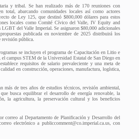
taria y tribal. Se han realizado más de 170 reuniones con
 en total, abarcando comunidades locales así como actores
oyecto de Ley 125, que destinó $800,000 dólares para estos
iones locales como Comité Cívico del Valle, IV Equity and
 LGBT del Valle Imperial. Se asignaron $80,000 adicionales
e propuestas publicada en noviembre de 2025 distribuirá los
 revisión pública.
 programas se incluyen el programa de Capacitación en Litio e
ial, el campus STEM de la Universidad Estatal de San Diego en
tablece requisitos de salario prevaleciente y una meta de
calidad en construcción, operaciones, manufactura, logística,
n más de tres años de estudios técnicos, revisión ambiental,
que busca equilibrar el desarrollo de energía renovable, la
, la agricultura, la preservación cultural y los beneficios
r correo al Departamento de Planificación y Desarrollo del
orreo electrónico a publiccomment@co.imperial.ca.us, con