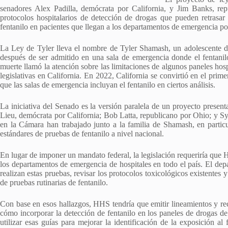
senadores Alex Padilla, demócrata por California, y Jim Banks, rep
protocolos hospitalarios de detección de drogas que pueden retrasar o
fentanilo en pacientes que llegan a los departamentos de emergencia po
La Ley de Tyler lleva el nombre de Tyler Shamash, un adolescente 
después de ser admitido en una sala de emergencia donde el fentanil
muerte llamó la atención sobre las limitaciones de algunos paneles hos
legislativas en California. En 2022, California se convirtió en el pri
que las salas de emergencia incluyan el fentanilo en ciertos análisis.
La iniciativa del Senado es la versión paralela de un proyecto presen
Lieu, demócrata por California; Bob Latta, republicano por Ohio; y 
en la Cámara han trabajado junto a la familia de Shamash, en partic
estándares de pruebas de fentanilo a nivel nacional.
En lugar de imponer un mandato federal, la legislación requeriría que H
los departamentos de emergencia de hospitales en todo el país. El dep
realizan estas pruebas, revisar los protocolos toxicológicos existentes 
de pruebas rutinarias de fentanilo.
Con base en esos hallazgos, HHS tendría que emitir lineamientos y re
cómo incorporar la detección de fentanilo en los paneles de drogas d
utilizar esas guías para mejorar la identificación de la exposición al