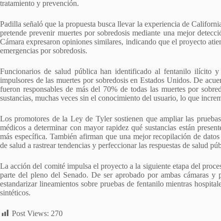
tratamiento y prevención.
Padilla señaló que la propuesta busca llevar la experiencia de Califor
pretende prevenir muertes por sobredosis mediante una mejor detección
Cámara expresaron opiniones similares, indicando que el proyecto atien
emergencias por sobredosis.
Funcionarios de salud pública han identificado al fentanilo ilícito y
impulsores de las muertes por sobredosis en Estados Unidos. De acuerd
fueron responsables de más del 70% de todas las muertes por sobred
sustancias, muchas veces sin el conocimiento del usuario, lo que increm
Los promotores de la Ley de Tyler sostienen que ampliar las pruebas 
médicos a determinar con mayor rapidez qué sustancias están present
más específica. También afirman que una mejor recopilación de datos s
de salud a rastrear tendencias y perfeccionar las respuestas de salud púb
La acción del comité impulsa el proyecto a la siguiente etapa del proce
parte del pleno del Senado. De ser aprobado por ambas cámaras y pr
estandarizar lineamientos sobre pruebas de fentanilo mientras hospita
sintéticos.
Post Views:
270