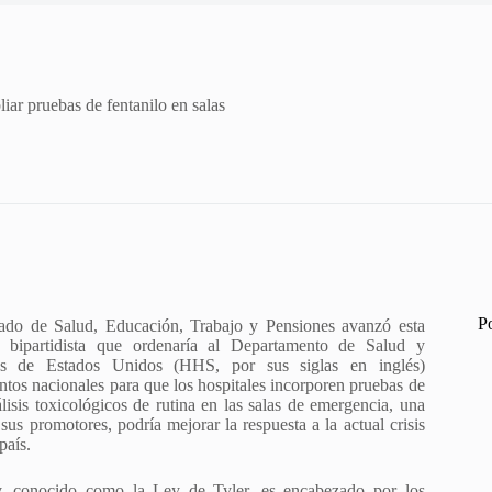
iar pruebas de fentanilo en salas
P
ado de Salud, Educación, Trabajo y Pensiones avanzó esta
n bipartidista que ordenaría al Departamento de Salud y
s de Estados Unidos (HHS, por sus siglas en inglés)
entos nacionales para que los hospitales incorporen pruebas de
álisis toxicológicos de rutina en las salas de emergencia, una
us promotores, podría mejorar la respuesta a la actual crisis
país.
y, conocido como la Ley de Tyler, es encabezado por los