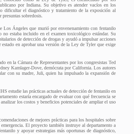
ublicano por Indiana. Su objetivo es atender vacíos en los
 dificultar el diagnóstico y tratamiento de la exposición al
r presuntas sobredosis.
de Los Ángeles que murió por envenenamiento con fentanilo
o no estaba incluido en el examen toxicológico estándar. Su
pitalarios de detección de drogas y ayudó a impulsar acciones
mer estado en aprobar una versión de la Ley de Tyler que exige
tado en la Cámara de Representantes por los congresistas Ted
Sydney Kamlager-Dove, demócrata por California. Los autores
ular con su madre, Juli, quien ha impulsado la expansión de
HS estudie las prácticas actuales de detección de fentanilo en
artamento estaría encargado de evaluar con qué frecuencia se
y analizar los costos y beneficios potenciales de ampliar el uso
comendaciones de mejores prácticas para los hospitales sobre
e emergencia. El proyecto también instruye al departamento a
 fentanilo y apoyar estrategias más oportunas de diagnóstico,