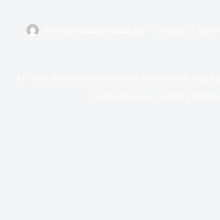
By
bborders.gazette@gmail.com
On
enero 19, 2026
El Comité del Senado avanza iniciativa bipartidista para ampliar 
In
REGIONAL-es
,
ÚLTIMAS NOTICI