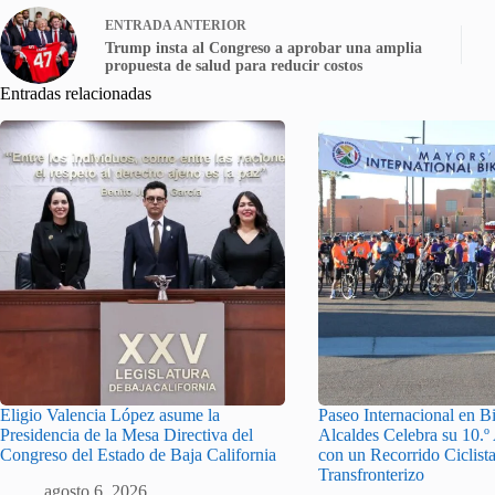
ENTRADA
ANTERIOR
Trump insta al Congreso a aprobar una amplia
propuesta de salud para reducir costos
Entradas relacionadas
Eligio Valencia López asume la
Paseo Internacional en Bi
Presidencia de la Mesa Directiva del
Alcaldes Celebra su 10.º
Congreso del Estado de Baja California
con un Recorrido Ciclist
Transfronterizo
agosto 6, 2026