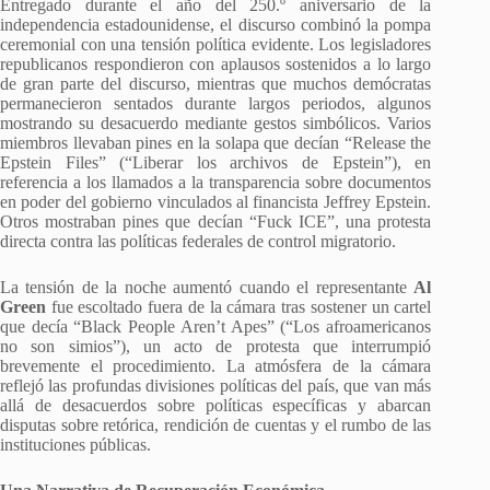
Entregado durante el año del 250.º aniversario de la
independencia estadounidense, el discurso combinó la pompa
ceremonial con una tensión política evidente. Los legisladores
republicanos respondieron con aplausos sostenidos a lo largo
de gran parte del discurso, mientras que muchos demócratas
permanecieron sentados durante largos periodos, algunos
mostrando su desacuerdo mediante gestos simbólicos. Varios
miembros llevaban pines en la solapa que decían “Release the
Epstein Files” (“Liberar los archivos de Epstein”), en
referencia a los llamados a la transparencia sobre documentos
en poder del gobierno vinculados al financista Jeffrey Epstein.
Otros mostraban pines que decían “Fuck ICE”, una protesta
directa contra las políticas federales de control migratorio.
La tensión de la noche aumentó cuando el representante
Al
Green
fue escoltado fuera de la cámara tras sostener un cartel
que decía “Black People Aren’t Apes” (“Los afroamericanos
no son simios”), un acto de protesta que interrumpió
brevemente el procedimiento. La atmósfera de la cámara
reflejó las profundas divisiones políticas del país, que van más
allá de desacuerdos sobre políticas específicas y abarcan
disputas sobre retórica, rendición de cuentas y el rumbo de las
instituciones públicas.