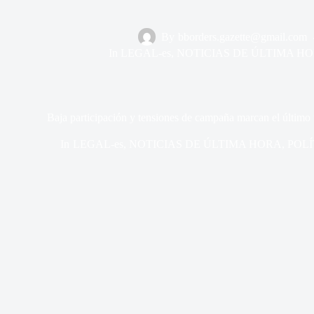
By
bborders.gazette@gmail.com
In
LEGAL-es
,
NOTICIAS DE ÚLTIMA H
Baja participación y tensiones de campaña marcan el último 
In
LEGAL-es
,
NOTICIAS DE ÚLTIMA HORA
,
POLÍ