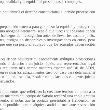
mparcialidad y la equidad al presidir casos complejos.
equilibraría el derecho constitucional al debido proceso con
reparación extensa para garantizar la equidad y proteger los
como abogada defensora, señaló que jueces y abogados deben
hallazgos de investigación antes de llevar los casos a juicio.
es, testigos no disponibles o investigaciones en curso, pero
mpre que sea posible. Subrayó que los acusados deben recibir
ueces deben equilibrar cuidadosamente múltiples protecciones
endo el derecho a un juicio rápido, una representación legal
os requieren más tiempo mientras esperan análisis de ADN,
ben evaluar los aplazamientos caso por caso para determinar si
 en última instancia, resultar en apelaciones o nuevos juicios
 acusados.
ó momentos que reflejaron la creciente tensión en torno a la
n miembro del equipo de Salorio rechazó una copia gratuita
evento, al notar que la portada presentaba a Henderson, su
án disponibles para cualquier candidato mediante reservación
ar.