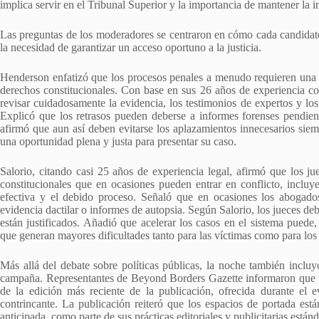
implica servir en el Tribunal Superior y la importancia de mantener la i
Las preguntas de los moderadores se centraron en cómo cada candidato 
la necesidad de garantizar un acceso oportuno a la justicia.
Henderson enfatizó que los procesos penales a menudo requieren una p
derechos constitucionales. Con base en sus 26 años de experiencia 
revisar cuidadosamente la evidencia, los testimonios de expertos y los 
Explicó que los retrasos pueden deberse a informes forenses pendient
afirmó que aun así deben evitarse los aplazamientos innecesarios sie
una oportunidad plena y justa para presentar su caso.
Salorio, citando casi 25 años de experiencia legal, afirmó que los j
constitucionales que en ocasiones pueden entrar en conflicto, incluy
efectiva y el debido proceso. Señaló que en ocasiones los abogad
evidencia dactilar o informes de autopsia. Según Salorio, los jueces de
están justificados. Añadió que acelerar los casos en el sistema puede,
que generan mayores dificultades tanto para las víctimas como para los
Más allá del debate sobre políticas públicas, la noche también incluy
campaña. Representantes de Beyond Borders Gazette informaron que u
de la edición más reciente de la publicación, ofrecida durante el 
contrincante. La publicación reiteró que los espacios de portada est
anticipada, como parte de sus prácticas editoriales y publicitarias estánd